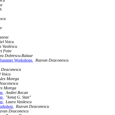
scu
ca
h
escu
ur
useac
el Voicu
 Vasilescu
i Petre
ea Dobrescu-Balaur
si Summer Workshops
Razvan Deaconescu
 Deaconescu
l Voicu
Alex Morega
Deaconescu
ex Morega
hop
Andrei Bocan
hop
"Ionuț G. Stan"
hop
Laura Vasilescu
Workshop
Razvan Deaconescu
zvan Deaconescu