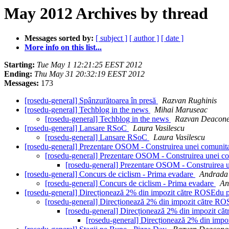
May 2012 Archives by thread
Messages sorted by:
[ subject ]
[ author ]
[ date ]
More info on this list...
Starting:
Tue May 1 12:21:25 EEST 2012
Ending:
Thu May 31 20:32:19 EEST 2012
Messages:
173
[rosedu-general] Spânzurătoarea în presă
Razvan Rughinis
[rosedu-general] Techblog in the news
Mihai Maruseac
[rosedu-general] Techblog in the news
Razvan Deacon
[rosedu-general] Lansare RSoC
Laura Vasilescu
[rosedu-general] Lansare RSoC
Laura Vasilescu
[rosedu-general] Prezentare OSOM - Construirea unei comunit
[rosedu-general] Prezentare OSOM - Construirea unei c
[rosedu-general] Prezentare OSOM - Construirea 
[rosedu-general] Concurs de ciclism - Prima evadare
Andrada
[rosedu-general] Concurs de ciclism - Prima evadare
An
[rosedu-general] Direcționează 2% din impozit către ROSEdu 
[rosedu-general] Direcționează 2% din impozit către R
[rosedu-general] Direcționează 2% din impozit c
[rosedu-general] Direcționează 2% din imp