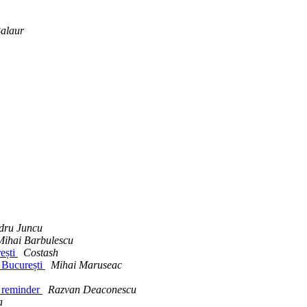
alaur
dru Juncu
Mihai Barbulescu
ești
Costash
n București
Mihai Maruseac
 reminder
Razvan Deaconescu
a