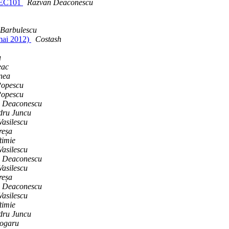
, EC101
Razvan Deaconescu
 Barbulescu
 mai 2012)
Costash
u
eac
nea
Popescu
Popescu
 Deaconescu
dru Juncu
Vasilescu
reșa
timie
Vasilescu
 Deaconescu
Vasilescu
reșa
 Deaconescu
Vasilescu
timie
dru Juncu
ogaru