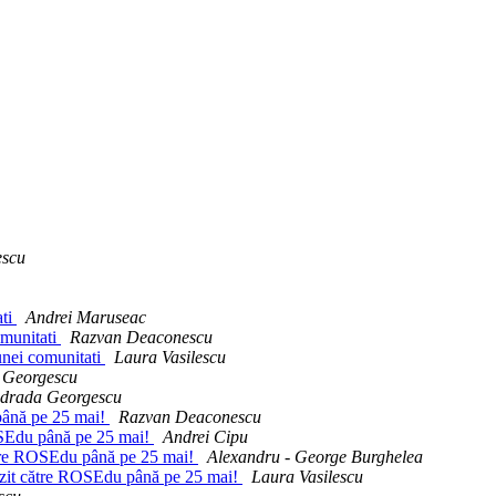
escu
ati
Andrei Maruseac
omunitati
Razvan Deaconescu
unei comunitati
Laura Vasilescu
 Georgescu
drada Georgescu
până pe 25 mai!
Razvan Deaconescu
OSEdu până pe 25 mai!
Andrei Cipu
ătre ROSEdu până pe 25 mai!
Alexandru - George Burghelea
ozit către ROSEdu până pe 25 mai!
Laura Vasilescu