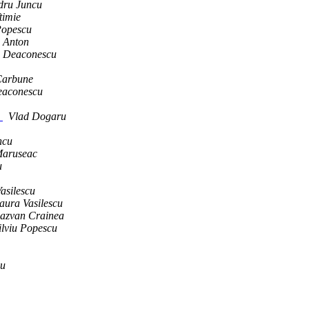
dru Juncu
timie
Popescu
s Anton
 Deaconescu
Carbune
eaconescu
s
Vlad Dogaru
ncu
Maruseac
u
asilescu
aura Vasilescu
azvan Crainea
ilviu Popescu
cu