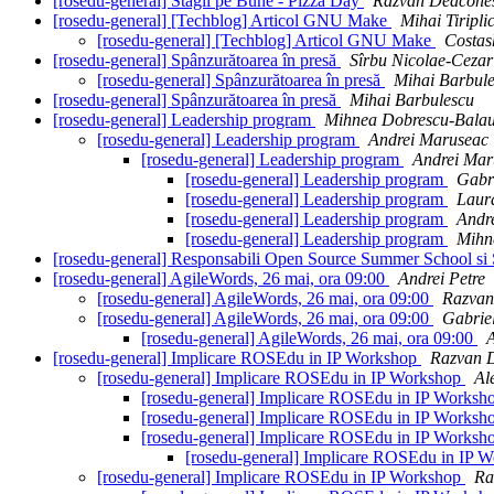
[rosedu-general] Stagii pe Bune - Pizza Day
Razvan Deacone
[rosedu-general] [Techblog] Articol GNU Make
Mihai Tiripli
[rosedu-general] [Techblog] Articol GNU Make
Costas
[rosedu-general] Spânzurătoarea în presă
Sîrbu Nicolae-Cezar
[rosedu-general] Spânzurătoarea în presă
Mihai Barbul
[rosedu-general] Spânzurătoarea în presă
Mihai Barbulescu
[rosedu-general] Leadership program
Mihnea Dobrescu-Bala
[rosedu-general] Leadership program
Andrei Maruseac
[rosedu-general] Leadership program
Andrei Mar
[rosedu-general] Leadership program
Gabri
[rosedu-general] Leadership program
Laura
[rosedu-general] Leadership program
Andre
[rosedu-general] Leadership program
Mihn
[rosedu-general] Responsabili Open Source Summer School 
[rosedu-general] AgileWords, 26 mai, ora 09:00
Andrei Petre
[rosedu-general] AgileWords, 26 mai, ora 09:00
Razvan
[rosedu-general] AgileWords, 26 mai, ora 09:00
Gabrie
[rosedu-general] AgileWords, 26 mai, ora 09:00
[rosedu-general] Implicare ROSEdu in IP Workshop
Razvan 
[rosedu-general] Implicare ROSEdu in IP Workshop
Al
[rosedu-general] Implicare ROSEdu in IP Works
[rosedu-general] Implicare ROSEdu in IP Works
[rosedu-general] Implicare ROSEdu in IP Works
[rosedu-general] Implicare ROSEdu in IP 
[rosedu-general] Implicare ROSEdu in IP Workshop
Ra