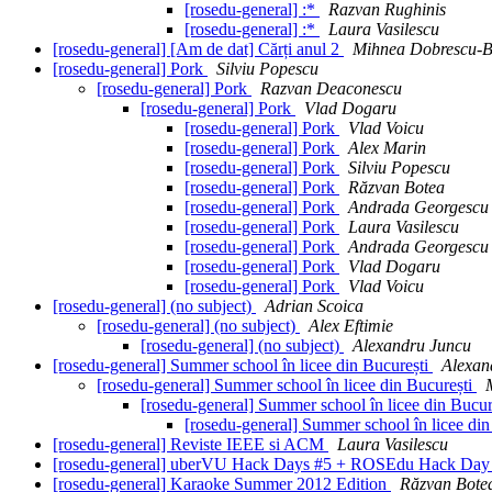
[rosedu-general] :*
Razvan Rughinis
[rosedu-general] :*
Laura Vasilescu
[rosedu-general] [Am de dat] Cărți anul 2
Mihnea Dobrescu-B
[rosedu-general] Pork
Silviu Popescu
[rosedu-general] Pork
Razvan Deaconescu
[rosedu-general] Pork
Vlad Dogaru
[rosedu-general] Pork
Vlad Voicu
[rosedu-general] Pork
Alex Marin
[rosedu-general] Pork
Silviu Popescu
[rosedu-general] Pork
Răzvan Botea
[rosedu-general] Pork
Andrada Georgescu
[rosedu-general] Pork
Laura Vasilescu
[rosedu-general] Pork
Andrada Georgescu
[rosedu-general] Pork
Vlad Dogaru
[rosedu-general] Pork
Vlad Voicu
[rosedu-general] (no subject)
Adrian Scoica
[rosedu-general] (no subject)
Alex Eftimie
[rosedu-general] (no subject)
Alexandru Juncu
[rosedu-general] Summer school în licee din București
Alexan
[rosedu-general] Summer school în licee din București
[rosedu-general] Summer school în licee din Bucur
[rosedu-general] Summer school în licee di
[rosedu-general] Reviste IEEE si ACM
Laura Vasilescu
[rosedu-general] uberVU Hack Days #5 + ROSEdu Hack Day
[rosedu-general] Karaoke Summer 2012 Edition
Răzvan Bote