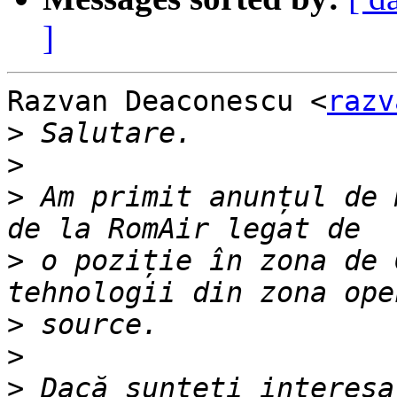
]
Razvan Deaconescu <
razv
>
>
>
 Am primit anunțul de 
>
 o poziție în zona de 
>
>
>
 Dacă sunteți interesa