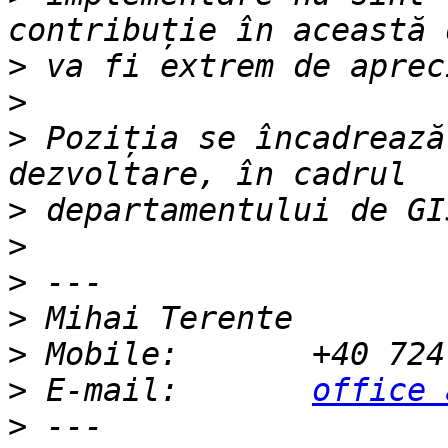
>
>
>
 Poziția se încadrează
>
>
>
>
>
>
 E-mail:	
office 
>