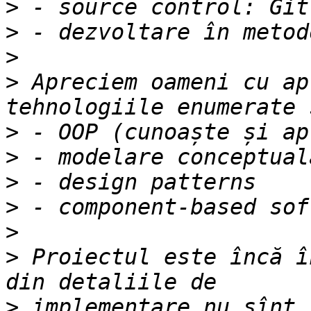
>
>
>
>
 Apreciem oameni cu ap
>
>
>
>
>
>
 Proiectul este încă î
>
 implementare nu sînt 