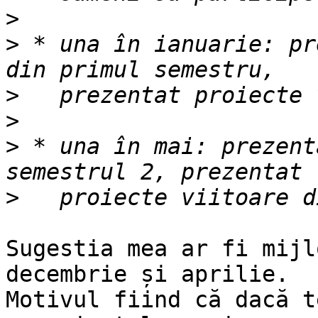
>
>
 * una în ianuarie: pr
>
>
>
 * una în mai: prezent
>
Sugestia mea ar fi mijl
decembrie și aprilie.

Motivul fiind că dacă t