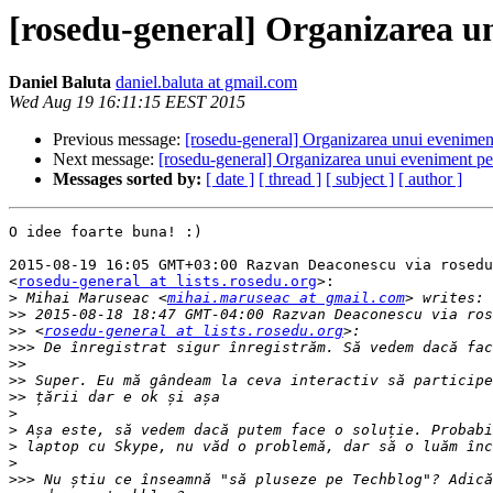
[rosedu-general] Organizarea un
Daniel Baluta
daniel.baluta at gmail.com
Wed Aug 19 16:11:15 EEST 2015
Previous message:
[rosedu-general] Organizarea unui eveniment
Next message:
[rosedu-general] Organizarea unui eveniment per
Messages sorted by:
[ date ]
[ thread ]
[ subject ]
[ author ]
O idee foarte buna! :)

2015-08-19 16:05 GMT+03:00 Razvan Deaconescu via rosedu
<
rosedu-general at lists.rosedu.org
>:

>
 Mihai Maruseac <
mihai.maruseac at gmail.com
>>
>>
 <
rosedu-general at lists.rosedu.org
>>>
>>
>>
>>
>
>
>
>
>>>