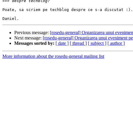
>>>
Poate, sa scriem pe techblog despre ce s-a discutat :).

Previous message:
[rosedu-general] Organizarea unui eveniment
Next message:
[rosedu-general] Organizarea unui eveniment per
Messages sorted by:
[ date ]
[ thread ]
[ subject ]
[ author ]
More information about the rosedu-general mailing list