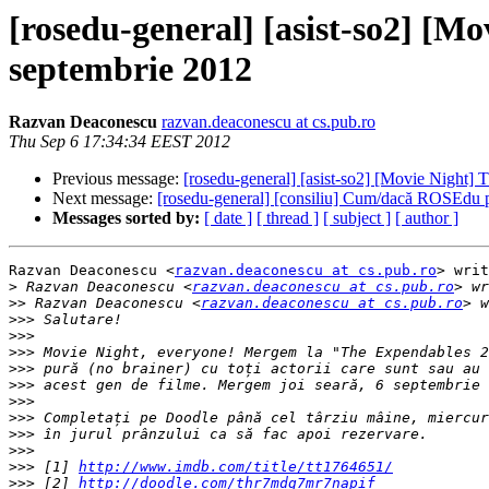
[rosedu-general] [asist-so2] [Mo
septembrie 2012
Razvan Deaconescu
razvan.deaconescu at cs.pub.ro
Thu Sep 6 17:34:34 EEST 2012
Previous message:
[rosedu-general] [asist-so2] [Movie Night] 
Next message:
[rosedu-general] [consiliu] Cum/dacă ROSEdu p
Messages sorted by:
[ date ]
[ thread ]
[ subject ]
[ author ]
Razvan Deaconescu <
razvan.deaconescu at cs.pub.ro
> writ
>
 Razvan Deaconescu <
razvan.deaconescu at cs.pub.ro
>>
 Razvan Deaconescu <
razvan.deaconescu at cs.pub.ro
>>>
>>>
>>>
>>>
>>>
>>>
>>>
>>>
>>>
>>>
 [1] 
http://www.imdb.com/title/tt1764651/
>>>
 [2] 
http://doodle.com/thr7mdg7mr7napif