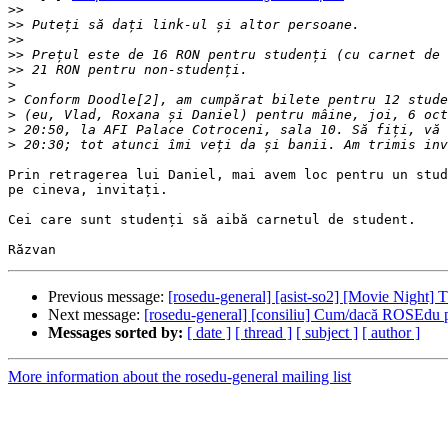
>>
>>
>>
>>
>>
>
>
>
>
>
Prin retragerea lui Daniel, mai avem loc pentru un stud
pe cineva, invitați.

Cei care sunt studenți să aibă carnetul de student.

Previous message:
[rosedu-general] [asist-so2] [Movie Night] 
Next message:
[rosedu-general] [consiliu] Cum/dacă ROSEdu p
Messages sorted by:
[ date ]
[ thread ]
[ subject ]
[ author ]
More information about the rosedu-general mailing list