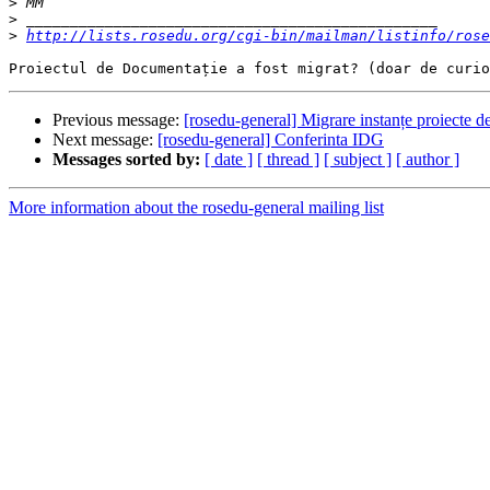
>
>
>
http://lists.rosedu.org/cgi-bin/mailman/listinfo/rose
Previous message:
[rosedu-general] Migrare instanțe proiecte 
Next message:
[rosedu-general] Conferinta IDG
Messages sorted by:
[ date ]
[ thread ]
[ subject ]
[ author ]
More information about the rosedu-general mailing list