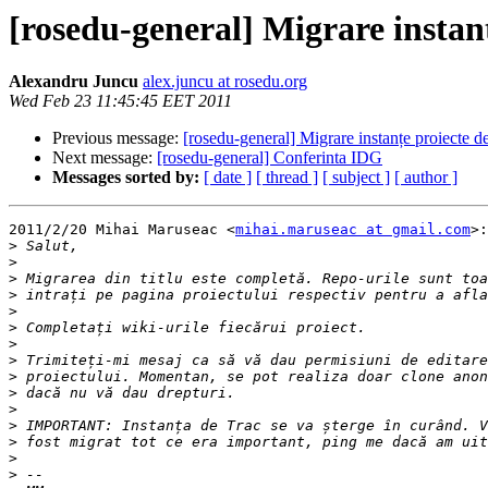
[rosedu-general] Migrare instan
Alexandru Juncu
alex.juncu at rosedu.org
Wed Feb 23 11:45:45 EET 2011
Previous message:
[rosedu-general] Migrare instanțe proiecte 
Next message:
[rosedu-general] Conferinta IDG
Messages sorted by:
[ date ]
[ thread ]
[ subject ]
[ author ]
2011/2/20 Mihai Maruseac <
mihai.maruseac at gmail.com
>:

>
>
>
>
>
>
>
>
>
>
>
>
>
>
>