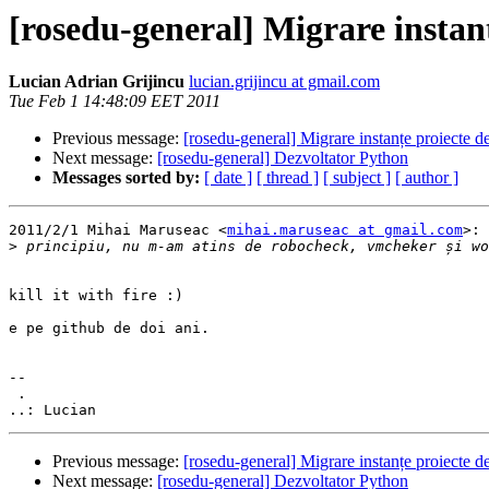
[rosedu-general] Migrare instan
Lucian Adrian Grijincu
lucian.grijincu at gmail.com
Tue Feb 1 14:48:09 EET 2011
Previous message:
[rosedu-general] Migrare instanțe proiecte 
Next message:
[rosedu-general] Dezvoltator Python
Messages sorted by:
[ date ]
[ thread ]
[ subject ]
[ author ]
2011/2/1 Mihai Maruseac <
mihai.maruseac at gmail.com
>:

>
kill it with fire :)

e pe github de doi ani.

-- 

 .

Previous message:
[rosedu-general] Migrare instanțe proiecte 
Next message:
[rosedu-general] Dezvoltator Python