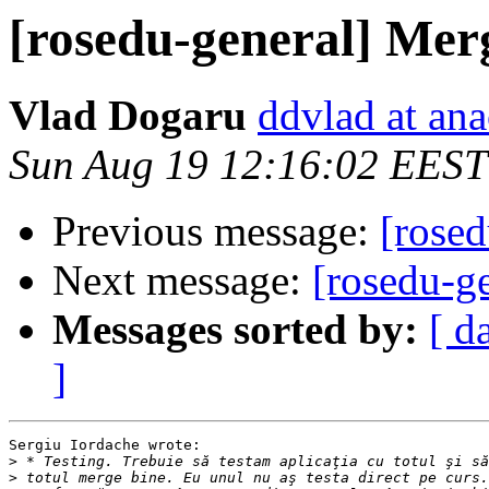
[rosedu-general] Mer
Vlad Dogaru
ddvlad at an
Sun Aug 19 12:16:02 EEST
Previous message:
[rosed
Next message:
[rosedu-g
Messages sorted by:
[ d
]
Sergiu Iordache wrote:

>
>