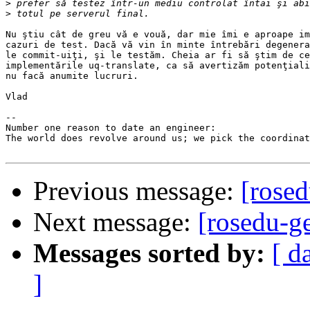
>
>
Nu ştiu cât de greu vă e vouă, dar mie îmi e aproape im
cazuri de test. Dacă vă vin în minte întrebări degenera
le commit-uiţi, şi le testăm. Cheia ar fi să ştim de ce
implementările uq-translate, ca să avertizăm potenţiali
nu facă anumite lucruri.

Vlad

-- 

Number one reason to date an engineer:

The world does revolve around us; we pick the coordinat
Previous message:
[rosed
Next message:
[rosedu-g
Messages sorted by:
[ d
]