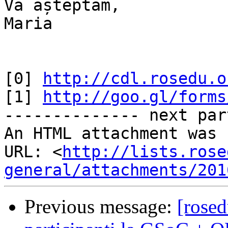
Vă așteptăm,

Maria

[0] 
http://cdl.rosedu.o
[1] 
http://goo.gl/forms
-------------- next par
An HTML attachment was 
URL: <
http://lists.rose
general/attachments/201
Previous message:
[rosed