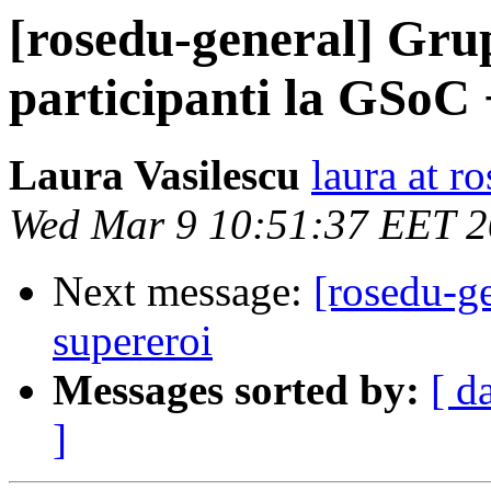
[rosedu-general] Grup
participanti la GSo
Laura Vasilescu
laura at r
Wed Mar 9 10:51:37 EET 
Next message:
[rosedu-g
supereroi
Messages sorted by:
[ d
]