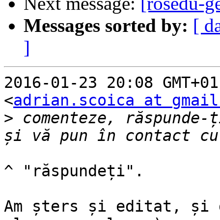
Next message:
[rosedu-g
Messages sorted by:
[ d
]
2016-01-23 20:08 GMT+01
<
adrian.scoica at gmail
>
 comenteze, răspunde-ț
^ "răspundeți".

Am șters și editat, și 