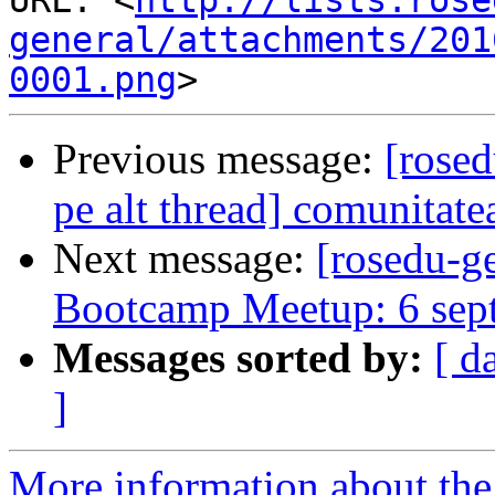
URL: <
http://lists.rose
general/attachments/201
0001.png
Previous message:
[rosed
pe alt thread] comunita
Next message:
[rosedu-ge
Bootcamp Meetup: 6 sep
Messages sorted by:
[ d
]
More information about the 