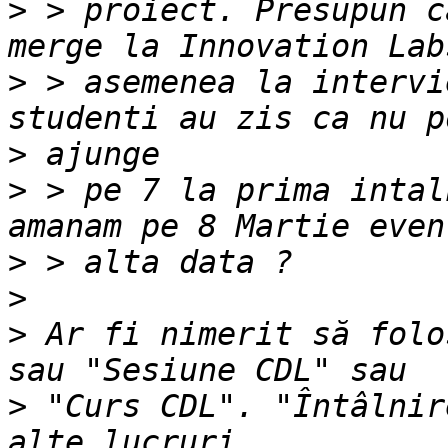
>
 > proiect. Presupun c
>
 > asemenea la intervi
>
>
 > pe 7 la prima intal
>
>
>
 Ar fi nimerit să folo
>
 "Curs CDL". "Întâlnir