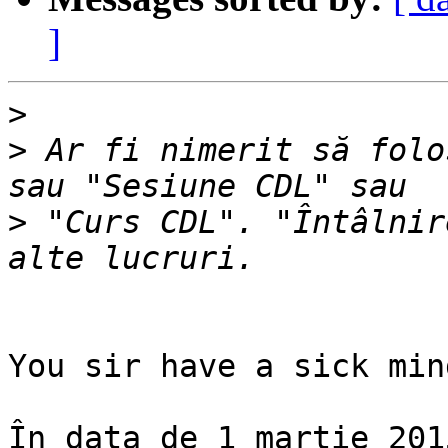
]
>
>
 Ar fi nimerit să folo
>
 "Curs CDL". "Întâlnir
You sir have a sick mind
În data de 1 martie 201