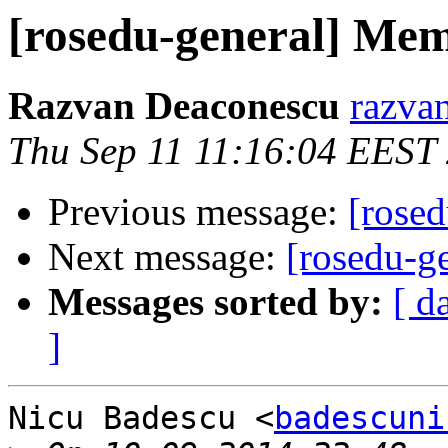
[rosedu-general] Mem
Razvan Deaconescu
razvan
Thu Sep 11 11:16:04 EEST
Previous message:
[rose
Next message:
[rosedu-g
Messages sorted by:
[ d
]
Nicu Badescu <
badescuni