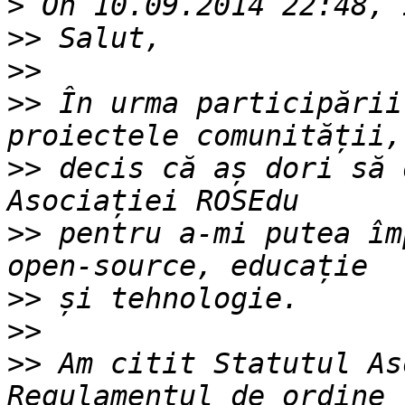
>
>>
>>
>>
 În urma participării
>>
 decis că aș dori să 
>>
 pentru a-mi putea îm
>>
>>
>>
 Am citit Statutul As