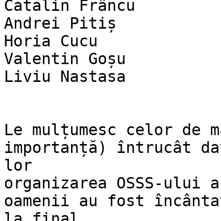
Cătălin Frâncu

Andrei Pitiș

Horia Cucu

Valentin Goșu

Liviu Nastasa

Le mulțumesc celor de m
importanță) întrucât da
lor

organizarea OSSS-ului a
oamenii au fost încântaț
la final
