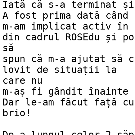
Iată că s-a terminat și
A fost prima dată când

m-am implicat activ în 
din cadrul ROSEdu și pot
să

spun că m-a ajutat să c
lovit de situații la

care nu

m-aș fi gândit înainte 
Dar le-am făcut față cu

brio!

De-a lungul celor 2 săp