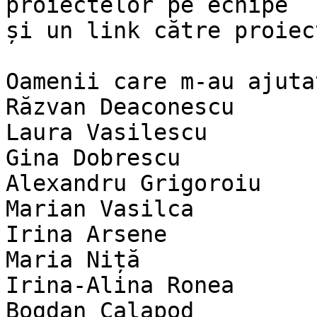
proiectelor pe echipe

și un link către proiec
Oamenii care m-au ajuta
Răzvan Deaconescu

Laura Vasilescu

Gina Dobrescu

Alexandru Grigoroiu

Marian Vasilca

Irina Arsene

Maria Niță

Irina-Alina Ronea

Bogdan Calapod
