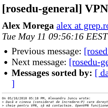
[rosedu-general] VPN
Alex Morega
alex at grep.r
Tue May 11 09:56:16 EEST
Previous message:
[rose
Next message:
[rosedu-g
Messages sorted by:
[ d
]
On 05/10/2010 05:18 PM, Alexandru Juncu wrote:

>
>