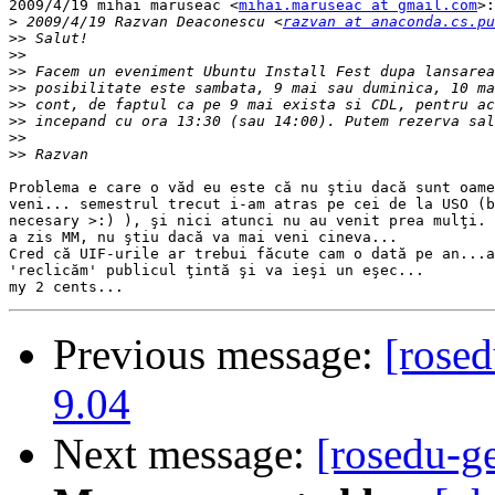
2009/4/19 mihai maruseac <
mihai.maruseac at gmail.com
>:

>
 2009/4/19 Razvan Deaconescu <
razvan at anaconda.cs.pu
>>
>>
>>
>>
>>
>>
>>
>>
Problema e care o văd eu este că nu ştiu dacă sunt oame
veni... semestrul trecut i-am atras pe cei de la USO (b
necesary >:) ), şi nici atunci nu au venit prea mulţi. 
a zis MM, nu ştiu dacă va mai veni cineva...

Cred că UIF-urile ar trebui făcute cam o dată pe an...a
'reclicăm' publicul ţintă şi va ieşi un eşec...

Previous message:
[rosed
9.04
Next message:
[rosedu-ge