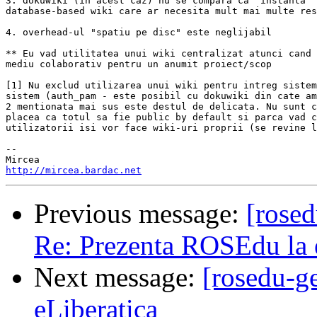
3. dokuwiki (in acest caz) nu se compara ca "instanta" 
database-based wiki care ar necesita mult mai multe res
4. overhead-ul "spatiu pe disc" este neglijabil

** Eu vad utilitatea unui wiki centralizat atunci cand 
mediu colaborativ pentru un anumit proiect/scop

[1] Nu exclud utilizarea unui wiki pentru intreg sistem
sistem (auth_pam - este posibil cu dokuwiki din cate am
2 mentionata mai sus este destul de delicata. Nu sunt c
placea ca totul sa fie public by default si parca vad c
utilizatorii isi vor face wiki-uri proprii (se revine l
-- 

http://mircea.bardac.net
Previous message:
[rose
Re: Prezenta ROSEdu la 
Next message:
[rosedu-g
eLiberatica