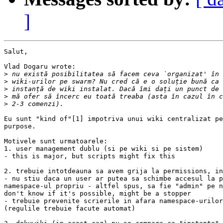
]
Salut,

Vlad Dogaru wrote:

>
>
>
>
>
Eu sunt "kind of"[1] impotriva unui wiki centralizat pe
purpose.

Motivele sunt urmatoarele:

1. user management dublu (si pe wiki si pe sistem)

- this is major, but scripts might fix this

2. trebuie intotdeauna sa avem grija la permissions, in
- nu stiu daca un user ar putea sa schimbe accesul la p
namespace-ul propriu - altfel spus, sa fie "admin" pe n
don't know if it's possible, might be a stopper

- trebuie prevenite scrierile in afara namespace-urilor
(regulile trebuie facute automat)
