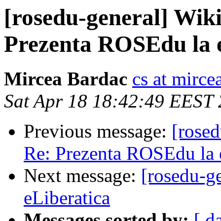
[rosedu-general] Wik
Prezenta ROSEdu la e
Mircea Bardac
cs at mirce
Sat Apr 18 18:42:49 EEST
Previous message:
[rose
Re: Prezenta ROSEdu la 
Next message:
[rosedu-g
eLiberatica
Messages sorted by:
[ d