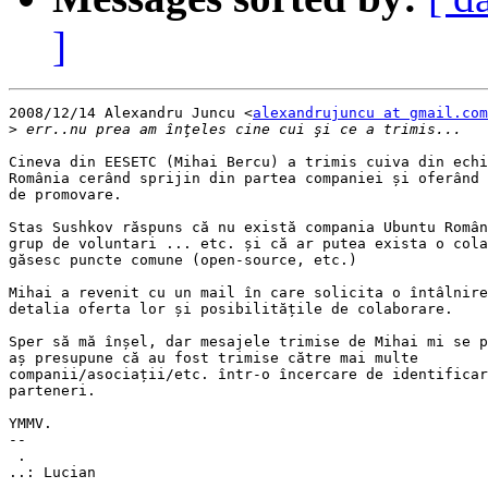
]
2008/12/14 Alexandru Juncu <
alexandrujuncu at gmail.com
>
Cineva din EESETC (Mihai Bercu) a trimis cuiva din echi
România cerând sprijin din partea companiei și oferând 
de promovare.

Stas Sushkov răspuns că nu există compania Ubuntu Român
grup de voluntari ... etc. și că ar putea exista o cola
găsesc puncte comune (open-source, etc.)

Mihai a revenit cu un mail în care solicita o întâlnire
detalia oferta lor și posibilitățile de colaborare.

Sper să mă înșel, dar mesajele trimise de Mihai mi se p
aș presupune că au fost trimise către mai multe

companii/asociații/etc. într-o încercare de identificar
parteneri.

YMMV.

-- 

 .
