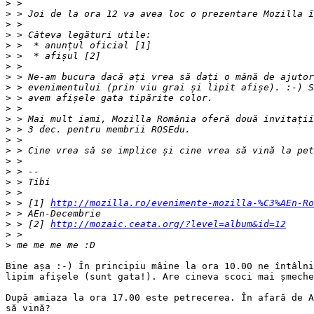
>
>
>
>
>
>
>
>
>
>
>
>
>
>
>
>
>
>
>
>
 > [1] 
http://mozilla.ro/evenimente-mozilla-%C3%AEn-Ro
>
>
 > [2] 
http://mozaic.ceata.org/?level=album&id=12
>
>
Bine așa :-) În principiu mâine la ora 10.00 ne întâlni
lipim afișele (sunt gata!). Are cineva scoci mai șmeche
După amiaza la ora 17.00 este petrecerea. În afară de A
să vină?
