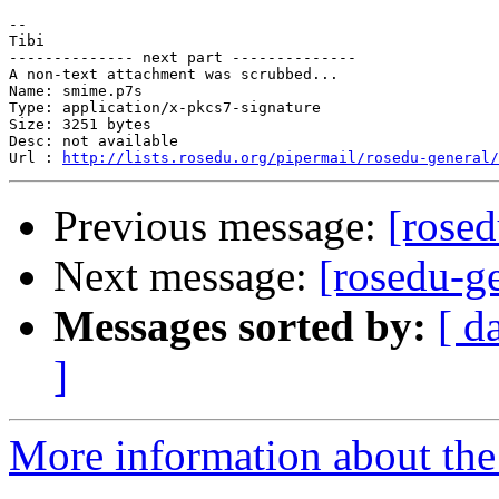
--

Tibi

-------------- next part --------------

A non-text attachment was scrubbed...

Name: smime.p7s

Type: application/x-pkcs7-signature

Size: 3251 bytes

Desc: not available

Url : 
http://lists.rosedu.org/pipermail/rosedu-general/
Previous message:
[rosed
Next message:
[rosedu-ge
Messages sorted by:
[ d
]
More information about the 