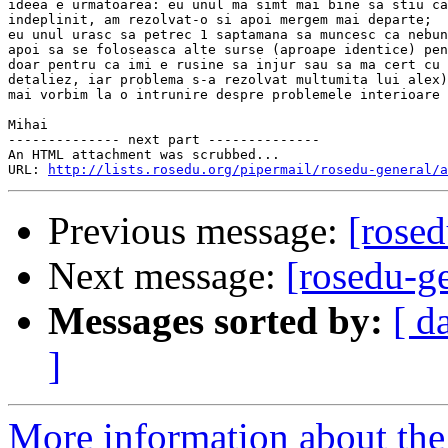
ideea e urmatoarea: eu unul ma simt mai bine sa stiu ca
indeplinit, am rezolvat-o si apoi mergem mai departe;

eu unul urasc sa petrec 1 saptamana sa muncesc ca nebun
apoi sa se foloseasca alte surse (aproape identice) pen
doar pentru ca imi e rusine sa injur sau sa ma cert cu 
detaliez, iar problema s-a rezolvat multumita lui alex)

mai vorbim la o intrunire despre problemele interioare

Mihai

-------------- next part --------------

An HTML attachment was scrubbed...

URL: 
http://lists.rosedu.org/pipermail/rosedu-general/a
Previous message:
[rosed
Next message:
[rosedu-g
Messages sorted by:
[ d
]
More information about the 