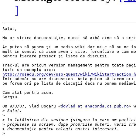
]
Salut,

Nu ar strica documentaţie, numai să aibă cine să o scri
Am putea să punem şi un media-wiki dar mi-e să nu ne în
mult în sensul că acum avem : site, forum(care e cam mo
pentru fiecare proiect şi liste de discuţii.

Trac-ul are oricum version management pentru toate pagi
http://rosedu.org/dev/uso-quest/wiki/WikiStart?action=h
Într-adevăr nu are discussion. Asta putem să facem ori 
pe forum ori pe lista de discuţii daca nu punem mediawi
Cam atât pentru acum,

Sergiu.

On 9/3/07, Vlad Dogaru <
ddvlad at anaconda.cs.pub.ro
> w
>
>
>
>
>
>