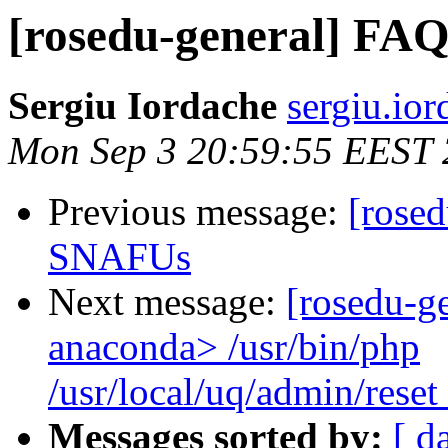
[rosedu-general] F
Sergiu Iordache
sergiu.io
Mon Sep 3 20:59:55 EEST
Previous message:
[rose
SNAFUs
Next message:
[rosedu-ge
anaconda> /usr/bin/php
/usr/local/uq/admin/reset
Messages sorted by:
[ d