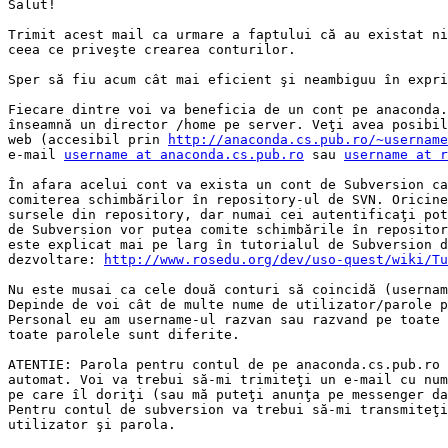
Salut!

Trimit acest mail ca urmare a faptului că au existat ni
ceea ce priveşte crearea conturilor.

Sper să fiu acum cât mai eficient şi neambiguu în expri
Fiecare dintre voi va beneficia de un cont pe anaconda.
înseamnă un director /home pe server. Veţi avea posibil
web (accesibil prin 
http://anaconda.cs.pub.ro/~username
e-mail 
username at anaconda.cs.pub.ro
 sau 
username at 
În afara acelui cont va exista un cont de Subversion ca
comiterea schimbărilor în repository-ul de SVN. Oricine
sursele din repository, dar numai cei autentificaţi pot
de Subversion vor putea comite schimbările în repositor
este explicat mai pe larg în tutorialul de Subversion d
dezvoltare: 
http://www.rosedu.org/dev/uso-quest/wiki/Tu
Nu este musai ca cele două conturi să coincidă (usernam
Depinde de voi cât de multe nume de utilizator/parole p
Personal eu am username-ul razvan sau razvand pe toate 
toate parolele sunt diferite.

ATENTIE: Parola pentru contul de pe anaconda.cs.pub.ro 
automat. Voi va trebui să-mi trimiteţi un e-mail cu num
pe care îl doriţi (sau mă puteţi anunţa pe messenger da
Pentru contul de subversion va trebui să-mi transmiteţi
utilizator şi parola.
