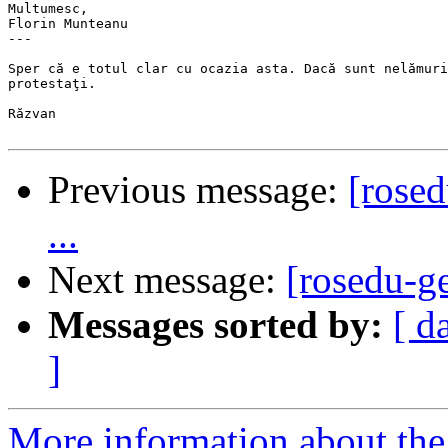
Multumesc,

Florin Munteanu

---

Sper că e totul clar cu ocazia asta. Dacă sunt nelămuri
protestaţi.

Răzvan

Previous message:
[rose
...
Next message:
[rosedu-g
Messages sorted by:
[ d
]
More information about the 