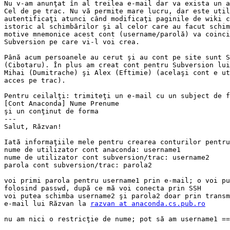
Nu v-am anunţat în al treilea e-mail dar va exista un a
Cel de pe trac. Nu vă permite mare lucru, dar este util
autentificaţi atunci când modificaţi paginile de wiki c
istoric al schimbărilor şi al celor care au facut schim
motive mnemonice acest cont (username/parolă) va coinci
Subversion pe care vi-l voi crea.

Până acum persoanele au cerut şi au cont pe site sunt S
(Cibotaru). În plus am creat cont pentru Subversion lui
Mihai (Dumitrache) şi Alex (Eftimie) (acelaşi cont e ut
acces pe trac).

Pentru ceilalţi: trimiteţi un e-mail cu un subject de f
[Cont Anaconda] Nume Prenume

şi un conţinut de forma

---

Salut, Răzvan!

Iată informaţiile mele pentru crearea conturilor pentru
nume de utilizator cont anaconda: username1

nume de utilizator cont subversion/trac: username2

parola cont subversion/trac: parola2

voi primi parola pentru username1 prin e-mail; o voi pu
folosind passwd, după ce mă voi conecta prin SSH

voi putea schimba username2 şi parola2 doar prin transm
e-mail lui Răzvan la 
razvan at anaconda.cs.pub.ro
nu am nici o restricţie de nume; pot să am username1 ==