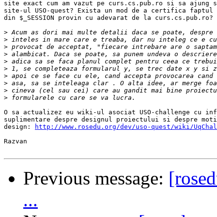
site exact cum am vazut pe curs.cs.pub.ro si sa ajung s
site-ul USO-quest? Exista un mod de a certifica faptul 
din $_SESSION provin cu adevarat de la curs.cs.pub.ro?

>
>
>
>
>
>
>
>
>
>
O sa actualizez eu wiki-ul asociat USO-challenge cu inf
suplimentare despre designul proiectului si despre moti
design: 
http://www.rosedu.org/dev/uso-quest/wiki/UqChal
Razvan

Previous message:
[rose
...