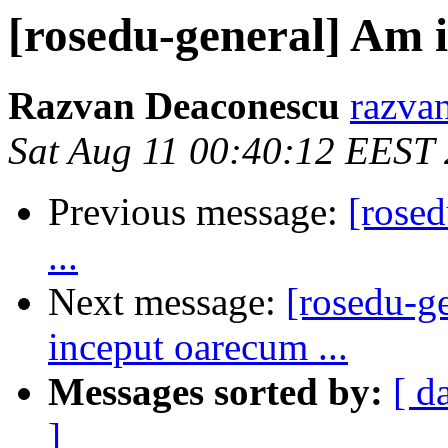
[rosedu-general] Am i
Razvan Deaconescu
razvan
Sat Aug 11 00:40:12 EEST
Previous message:
[rose
...
Next message:
[rosedu-g
inceput oarecum ...
Messages sorted by:
[ d
]