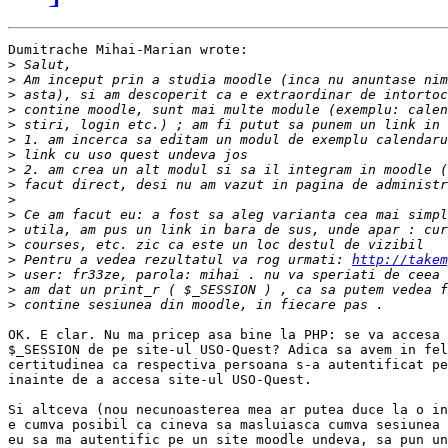
Dumitrache Mihai-Marian wrote:

>
>
>
>
>
>
>
>
>
>
>
>
>
>
 Pentru a vedea rezultatul va rog urmati: 
http://takem
>
>
>
OK. E clar. Nu ma pricep asa bine la PHP: se va accesa 
$_SESSION de pe site-ul USO-Quest? Adica sa avem in fel
certitudinea ca respectiva persoana s-a autentificat pe
inainte de a accesa site-ul USO-Quest.

Si altceva (nou necunoasterea mea ar putea duce la o in
e cumva posibil ca cineva sa masluiasca cumva sesiunea 
eu sa ma autentific pe un site moodle undeva, sa pun un