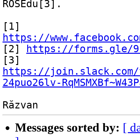
ROSEdu[3].

[1] 
https://www.facebook.co

[2] 
https://forms.gle/9
[3] 
https://join.slack.com/
24puo26lv-RqMSMXBf~W43P
Messages sorted by:
[ d