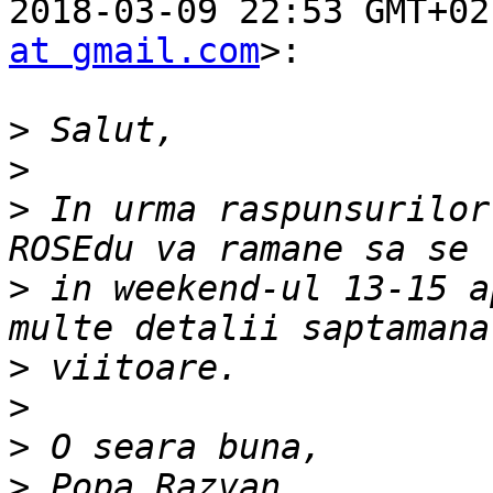
2018-03-09 22:53 GMT+02
at gmail.com
>:

>
>
>
 In urma raspunsurilor
>
 in weekend-ul 13-15 a
>
>
>
>