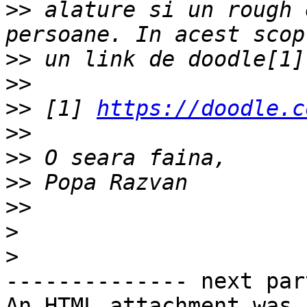
>>
 alature si un rough 
>>
>>
>>
 [1] 
https://doodle.c
>>
>>
>>
>>
>
>
-------------- next par
An HTML attachment was 