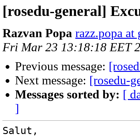
[rosedu-general] Ex
Razvan Popa
razz.popa at
Fri Mar 23 13:18:18 EET 
Previous message:
[rose
Next message:
[rosedu-g
Messages sorted by:
[ d
]
Salut,
