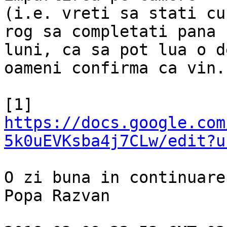
(i.e. vreti sa stati cu
rog sa completati pana

luni, ca sa pot lua o d
oameni confirma ca vin.

https://docs.google.com
5k0uEVKsba4j7CLw/edit?u
O zi buna in continuare,
Popa Razvan
