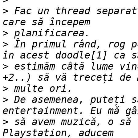
>
 Fac un thread separat
>
>
 În primul rând, rog p
>
 estimăm câtă lume vin
>
>
 De asemenea, puteți s
>
 să avem muzică, o să 