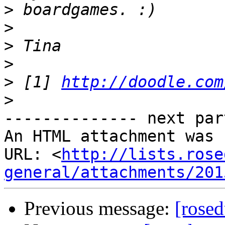
>
>
>
>
>
 [1] 
http://doodle.com
>
-------------- next par
An HTML attachment was 
URL: <
http://lists.rose
general/attachments/201
Previous message:
[rosed