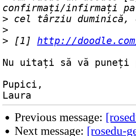
>
>
>
 [1] 
http://doodle.com
Nu uitați să vă puneți 
Pupici,

Previous message:
[rose
Next message:
[rosedu-g