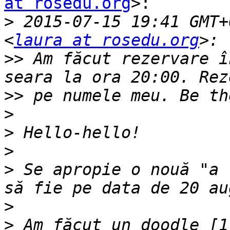
at rosedu.org
>:

>
 2015-07-15 19:41 GMT+
<
laura at rosedu.org
>>
 Am făcut rezervare î
>>
>
>
>
>
 Se apropie o nouă "a 
>
>
 Am făcut un doodle [1