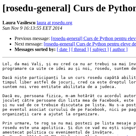
[rosedu-general] Curs de Python
Laura Vasilescu
laura at rosedu.org
Sun Nov 9 16:13:55 EET 2014
Previous message:
[rosedu-general] Curs de Python pentru elev
Next message:
[rosedu-general] Curs de Python pentru eleve de
Messages sorted by:
[ date ]
[ thread ]
[ subject ]
[ author ]
Lol, da mai Vali, și eu cred ca nu ar trebui sa mai înv
programare ca uite ce idei au și noi, rosedu, suntem de
Dacă niște participanți la un curs rosedu capătă abilit
timpul liber astfel de jocuri, cred ca este dreptul lor
suntem noi vreo entitate abilitata de a judeca.

Dacă eu, persoana fizica, m-am hotărât cu acordul autor
joculeț către persoane din lista mea de Facebook, este 
și nu vad de ce trebuie discutata pe lista. Nu s-a post
pe eventul asociat cursului de pe Facebook, nici pe pag
organizații care a ajutat la organizare.

Prin urmare, te rog sa nu mai postezi pe lista mesaje p
rosedu este una apolitica. Și din ce vad eu ești singur
amestecat politica cu evenimentul de învățare.
