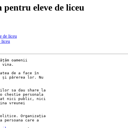
 pentru eleve de liceu
e de liceu
 liceu
ățăm oamenii

 vina.

atea de a face în

 și părerea lor. Nu

ilor sa dau share la

o chestie personala

at nici public, nici

ina vreunei

olitice. Organizația

a persoana care a
