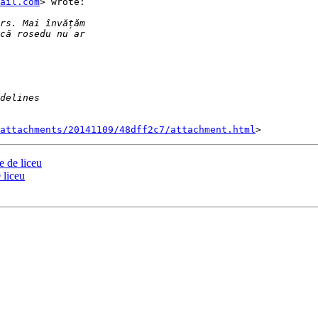
ail.com
> wrote:

attachments/20141109/48dff2c7/attachment.html
e de liceu
 liceu