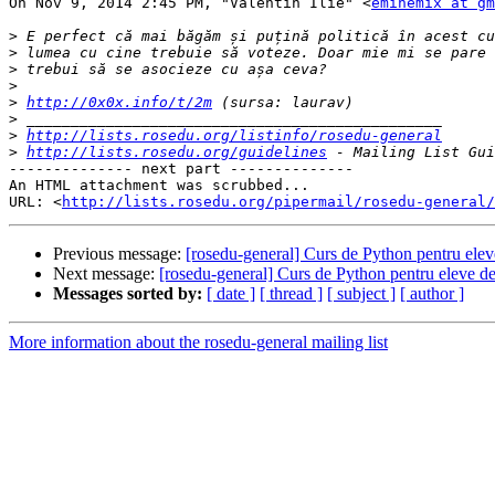
On Nov 9, 2014 2:45 PM, "Valentin Ilie" <
eminemix at gm
>
>
>
>
>
http://0x0x.info/t/2m
>
>
http://lists.rosedu.org/listinfo/rosedu-general
>
http://lists.rosedu.org/guidelines
-------------- next part --------------

An HTML attachment was scrubbed...

URL: <
http://lists.rosedu.org/pipermail/rosedu-general/
Previous message:
[rosedu-general] Curs de Python pentru elev
Next message:
[rosedu-general] Curs de Python pentru eleve de
Messages sorted by:
[ date ]
[ thread ]
[ subject ]
[ author ]
More information about the rosedu-general mailing list