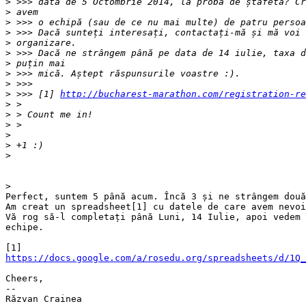
>
>
>
>
>
>
>
>
>
>
 >>> [1] 
http://bucharest-marathon.com/registration-re
>
>
>
>
>
>
>
Perfect, suntem 5 până acum. Încă 3 și ne strângem două
Am creat un spreadsheet[1] cu datele de care avem nevoi
Vă rog să-l completați până Luni, 14 Iulie, apoi vedem 
echipe.

https://docs.google.com/a/rosedu.org/spreadsheets/d/1Q_
Cheers,

-- 

Răzvan Crainea
