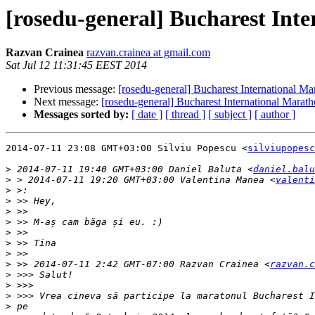
[rosedu-general] Bucharest Int
Razvan Crainea
razvan.crainea at gmail.com
Sat Jul 12 11:31:45 EEST 2014
Previous message:
[rosedu-general] Bucharest International M
Next message:
[rosedu-general] Bucharest International Marat
Messages sorted by:
[ date ]
[ thread ]
[ subject ]
[ author ]
2014-07-11 23:08 GMT+03:00 Silviu Popescu <
silviupopesc
>
 2014-07-11 19:40 GMT+03:00 Daniel Baluta <
daniel.balu
>
 > 2014-07-11 19:20 GMT+03:00 Valentina Manea <
valenti
>
>
>
>
>
>
>
>
 >> 2014-07-11 2:42 GMT-07:00 Razvan Crainea <
razvan.c
>
>
>
>