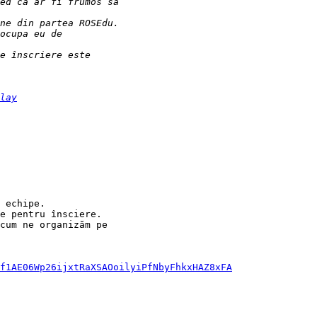
lay
 echipe.

e pentru însciere.

cum ne organizăm pe

f1AE06Wp26ijxtRaXSAOoilyiPfNbyFhkxHAZ8xFA