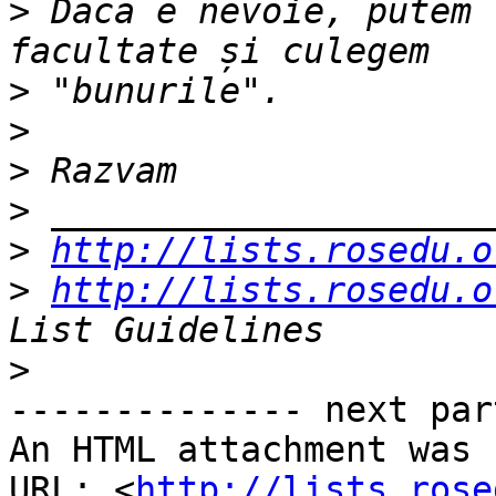
>
 Dacă e nevoie, putem 
>
>
>
>
>
http://lists.rosedu.o
>
http://lists.rosedu.o
>
-------------- next par
An HTML attachment was 
URL: <
http://lists.rose