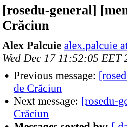
[rosedu-general] [me
Crăciun
Alex Palcuie
alex.palcuie a
Wed Dec 17 11:52:05 EET 
Previous message:
[rosed
de Crăciun
Next message:
[rosedu-g
Crăciun
Messages sorted by:
[ d