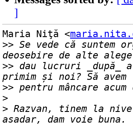
]
Maria Niţă <
maria.nita.
>>
 Se vede că suntem or
>>
 dau lucruri _după_ a
>>
>
>
 Razvan, tinem la nive