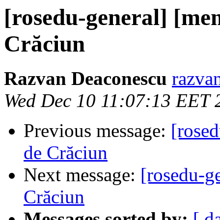
[rosedu-general] [me
Crăciun
Razvan Deaconescu
razvan
Wed Dec 10 11:07:13 EET 
Previous message:
[rosed
de Crăciun
Next message:
[rosedu-g
Crăciun
Messages sorted by:
[ d