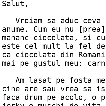
Salut,

   Vroiam sa aduc ceva bun din US si nu stiam ce 
anume. Cum eu nu [prea]

mananc ciocolata, si cu
este cel mult la fel de
ca ciocolata din Romani
mai pe gustul meu: carn
   Am lasat pe fosta mea masa din EG106b, pentru 
cine are sau vrea sa isi
faca drum pe acolo, o p
jerky e muschi de vita,
