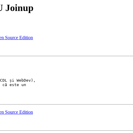
U Joinup
en Source Edition
CDL și WebDev),

 că este un

en Source Edition