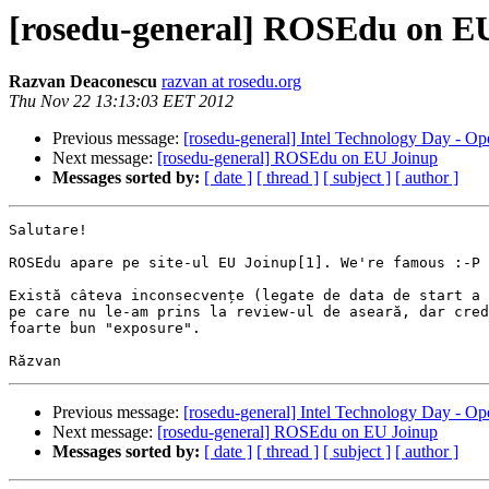
[rosedu-general] ROSEdu on E
Razvan Deaconescu
razvan at rosedu.org
Thu Nov 22 13:13:03 EET 2012
Previous message:
[rosedu-general] Intel Technology Day - Op
Next message:
[rosedu-general] ROSEdu on EU Joinup
Messages sorted by:
[ date ]
[ thread ]
[ subject ]
[ author ]
Salutare!

ROSEdu apare pe site-ul EU Joinup[1]. We're famous :-P

Există câteva inconsecvențe (legate de data de start a 
pe care nu le-am prins la review-ul de aseară, dar cred
foarte bun "exposure".

Previous message:
[rosedu-general] Intel Technology Day - Op
Next message:
[rosedu-general] ROSEdu on EU Joinup
Messages sorted by:
[ date ]
[ thread ]
[ subject ]
[ author ]