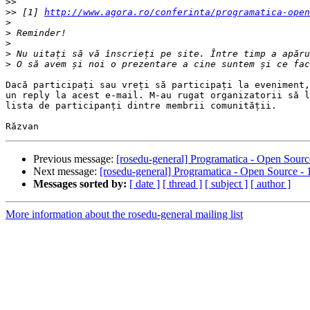
>>
>>
 [1] 
http://www.agora.ro/conferinta/programatica-open
>
>
>
>
>
Dacă participați sau vreți să participați la eveniment,
un reply la acest e-mail. M-au rugat organizatorii să l
lista de participanți dintre membrii comunității.

Previous message:
[rosedu-general] Programatica - Open Sourc
Next message:
[rosedu-general] Programatica - Open Source -
Messages sorted by:
[ date ]
[ thread ]
[ subject ]
[ author ]
More information about the rosedu-general mailing list