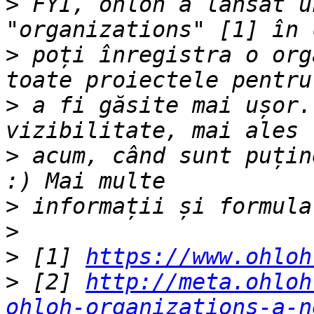
>
 FYI, ohloh a lansat u
>
 poți înregistra o org
>
 a fi găsite mai ușor.
>
 acum, când sunt puțin
>
>
>
 [1] 
https://www.ohloh
>
 [2] 
http://meta.ohloh
ohloh-organizations-a-n