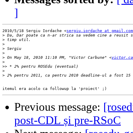
]
2010/5/18 Sergiu Iordache <
sergiu.iordache at gmail.com
>
>
>
>
>
>
 On May 18, 2010 11:10 PM, "Victor Carbune" <
victor.ca
>
>>
>
>
Previous message:
[rose
post-CDL și pre-RSoC