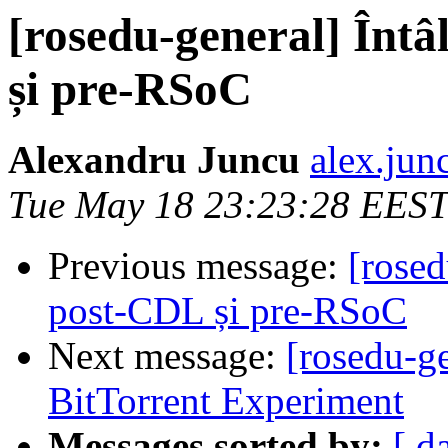
[rosedu-general] Înt
și pre-RSoC
Alexandru Juncu
alex.jun
Tue May 18 23:23:28 EEST
Previous message:
[rose
post-CDL și pre-RSoC
Next message:
[rosedu-g
BitTorrent Experiment
Messages sorted by:
[ d