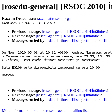
[rosedu-general] [RSOC 2010] Î
Razvan Deaconescu
razvan at rosedu.org
Mon May 3 11:00:38 EEST 2010
Previous message:
[rosedu-general] [RSOC 2010] Întâlnire 2
Next message:
[rosedu-general] [RSOC 2010] Întâlnire 2
Messages sorted by:
[ date ]
[ thread ]
[ subject ]
[ author ]
On Mon, 2010-05-03 at 10:32 +0300, Andrei Maruseac wrot
>
>
Sala EG106 este disponibila incepand cu ora 20:00.

Razvan

Previous message:
[rosedu-general] [RSOC 2010] Întâlnire 2
Next message:
[rosedu-general] [RSOC 2010] Întâlnire 2
Messages sorted by:
[ date ]
[ thread ]
[ subject ]
[ author ]
More information about the rosedu-general mailing list