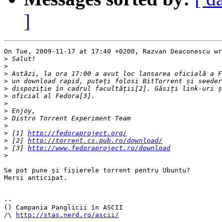
]
On Tue, 2009-11-17 at 17:40 +0200, Razvan Deaconescu wr
>
>
>
>
>
>
>
>
>
>
>
 [1] 
http://fedoraproject.org/
>
 [2] 
http://torrent.cs.pub.ro/download/
>
 [3] 
http://www.fedoraproject.ro/download
>
Se pot pune și fișierele torrent pentru Ubuntu?

Mersi anticipat.

-- 

() Campania Panglicii în ASCII

/\ 
http://stas.nerd.ro/ascii/