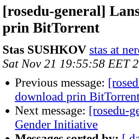
[rosedu-general] Lan
prin BitTorrent
Stas SUSHKOV
stas at ne
Sat Nov 21 19:55:58 EET 
Previous message:
[rosed
download prin BitTorren
Next message:
[rosedu-
Gender Initiative
Messages sorted by:
[ d