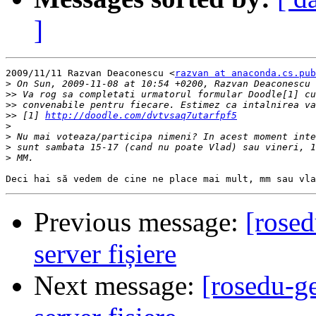
]
2009/11/11 Razvan Deaconescu <
razvan at anaconda.cs.pub
>
>>
>>
>>
 [1] 
http://doodle.com/dvtvsaq7utarfpf5
>
>
>
>
Previous message:
[rosed
server fișiere
Next message:
[rosedu-ge