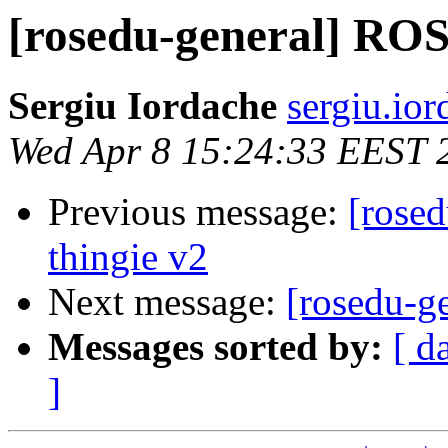
[rosedu-general] ROS
Sergiu Iordache
sergiu.io
Wed Apr 8 15:24:33 EEST 
Previous message:
[rose
thingie v2
Next message:
[rosedu-g
Messages sorted by:
[ d
]