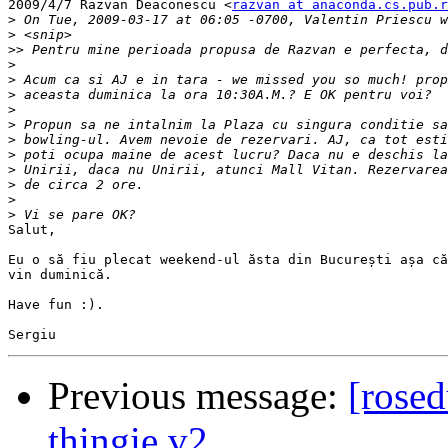
2009/4/7 Razvan Deaconescu <
razvan at anaconda.cs.pub.r
>
>
>>
>
>
>
>
>
>
>
>
>
>
>
Salut,

Eu o să fiu plecat weekend-ul ăsta din București așa că
vin duminică.

Have fun :).

Previous message:
[rose
thingie v2