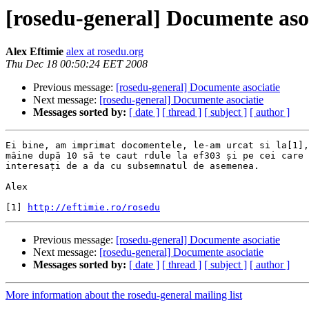
[rosedu-general] Documente aso
Alex Eftimie
alex at rosedu.org
Thu Dec 18 00:50:24 EET 2008
Previous message:
[rosedu-general] Documente asociatie
Next message:
[rosedu-general] Documente asociatie
Messages sorted by:
[ date ]
[ thread ]
[ subject ]
[ author ]
Ei bine, am imprimat docomentele, le-am urcat si la[1],
mâine după 10 să te caut rdule la ef303 și pe cei care 
interesați de a da cu subsemnatul de asemenea.

Alex

[1] 
http://eftimie.ro/rosedu
Previous message:
[rosedu-general] Documente asociatie
Next message:
[rosedu-general] Documente asociatie
Messages sorted by:
[ date ]
[ thread ]
[ subject ]
[ author ]
More information about the rosedu-general mailing list