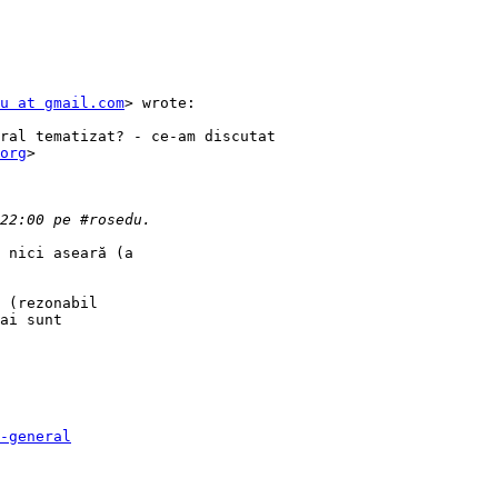
u at gmail.com
> wrote:

ral tematizat? - ce-am discutat

org
>

 nici aseară (a

 (rezonabil

ai sunt

-general