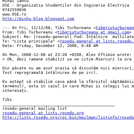
Mihai Iancu

OSE - Organizatia Studentilor din Inginerie Electrica

0742559036

http://mishu-blog.blogspot.com
--- On Fri, 12/12/08, Tibi Turbureanu <
tiberiuturburean
From: Tibi Turbureanu <
tiberiuturbureanu at gmail.com
>

Subject: Re: [rosedu-general] Fwd: Întâlnire  multilate
To: "Lista principala" <
rosedu-general at lists.rosedu.
Date: Friday, December 12, 2008, 6:48 AM

On Mon, 2008-12-08 at 23:20 +0200, Alex Eftimie wrote:

>
Din păcate nu am avut ocazia să discutăm nici miercuri,
fost reprogramată întâlnirea de pe irc).

Eu aștept să stabilim ceva până la sfârșitul săptămânii
termenul), asta în cazul în care Mihai și colegii lui m
interesați.

Tibi

_______________________________________________

rosedu-general at lists.rosedu.org
http://lists.rosedu.org/cgi-bin/mailman/listinfo/rosedu