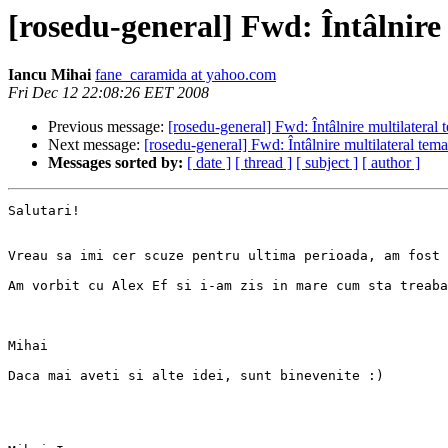
[rosedu-general] Fwd: Întâlnire 
Iancu Mihai
fane_caramida at yahoo.com
Fri Dec 12 22:08:26 EET 2008
Previous message:
[rosedu-general] Fwd: Întâlnire multilateral 
Next message:
[rosedu-general] Fwd: Întâlnire multilateral tema
Messages sorted by:
[ date ]
[ thread ]
[ subject ]
[ author ]
Salutari!

Vreau sa imi cer scuze pentru ultima perioada, am fost 
Am vorbit cu Alex Ef si i-am zis in mare cum sta treaba
Mihai

Daca mai aveti si alte idei, sunt binevenite :)
