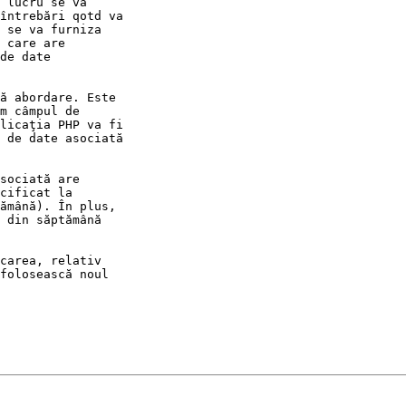
 lucru se va 

întrebări qotd va 

 se va furniza 

 care are 

de date 

ă abordare. Este 

m câmpul de 

licaţia PHP va fi 

 de date asociată 

sociată are 

cificat la 

ămână). În plus, 

 din săptămână 

carea, relativ 

folosească noul 
