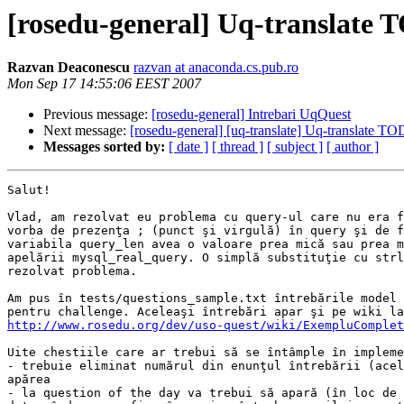
[rosedu-general] Uq-translate
Razvan Deaconescu
razvan at anaconda.cs.pub.ro
Mon Sep 17 14:55:06 EEST 2007
Previous message:
[rosedu-general] Intrebari UqQuest
Next message:
[rosedu-general] [uq-translate] Uq-translate T
Messages sorted by:
[ date ]
[ thread ]
[ subject ]
[ author ]
Salut!

Vlad, am rezolvat eu problema cu query-ul care nu era f
vorba de prezenţa ; (punct şi virgulă) în query şi de f
variabila query_len avea o valoare prea mică sau prea m
apelării mysql_real_query. O simplă substituţie cu strl
rezolvat problema.

Am pus în tests/questions_sample.txt întrebările model 
http://www.rosedu.org/dev/uso-quest/wiki/ExempluComplet
Uite chestiile care ar trebui să se întâmple în impleme
- trebuie eliminat numărul din enunţul întrebării (acel
apărea

- la question of the day va trebui să apară (în loc de 