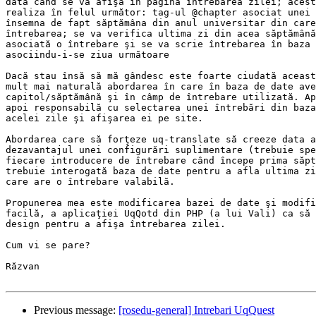
data când se va afişa în pagina întrebarea zilei; acest
realiza în felul următor: tag-ul @chapter asociat unei 
însemna de fapt săptămâna din anul universitar din care
întrebarea; se va verifica ultima zi din acea săptămână
asociată o întrebare şi se va scrie întrebarea în baza 
asociindu-i-se ziua următoare

Dacă stau însă să mă gândesc este foarte ciudată aceast
mult mai naturală abordarea în care în baza de date ave
capitol/săptămână şi în câmp de întrebare utilizată. Ap
apoi responsabilă cu selectarea unei întrebări din baza
acelei zile şi afişarea ei pe site.

Abordarea care să forţeze uq-translate să creeze data a
dezavantajul unei configurări suplimentare (trebuie spe
fiecare introducere de întrebare când începe prima săpt
trebuie interogată baza de date pentru a afla ultima zi
care are o întrebare valabilă.

Propunerea mea este modificarea bazei de date şi modifi
facilă, a aplicaţiei UqQotd din PHP (a lui Vali) ca să 
design pentru a afişa întrebarea zilei.

Cum vi se pare?

Răzvan

Previous message:
[rosedu-general] Intrebari UqQuest