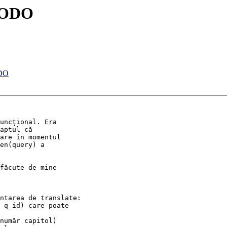
 TODO
ODO
uncţional. Era 

aptul că 

are în momentul 

en(query) a 

făcute de mine 

ntarea de translate:

 q_id) care poate 

număr capitol) 
