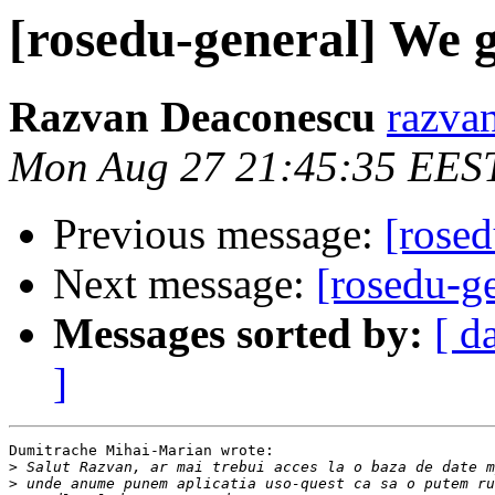
[rosedu-general] We 
Razvan Deaconescu
razvan
Mon Aug 27 21:45:35 EES
Previous message:
[rose
Next message:
[rosedu-g
Messages sorted by:
[ d
]
Dumitrache Mihai-Marian wrote:

>
>