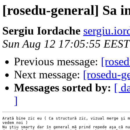
[rosedu-general] Sa 
Sergiu Iordache
sergiu.io
Sun Aug 12 17:05:55 EEST
Previous message:
[rosed
Next message:
[rosedu-g
Messages sorted by:
[ d
]
Arată bine zic eu ( Ca structură zic, vizual merge şi m
vedem noi )

Nu ştiu smarty dar în general mă prind repede aşa că nu