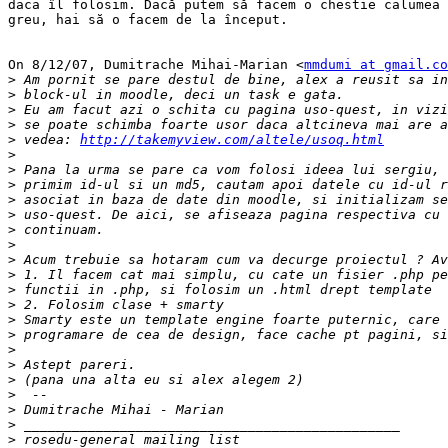
daca îl folosim. Dacă putem să facem o chestie calumea 
greu, hai să o facem de la început.

On 8/12/07, Dumitrache Mihai-Marian <
mmdumi at gmail.co
>
>
>
>
>
 vedea: 
http://takemyview.com/altele/usoq.html
>
>
>
>
>
>
>
>
>
>
>
>
>
>
>
>
>
>
>
>